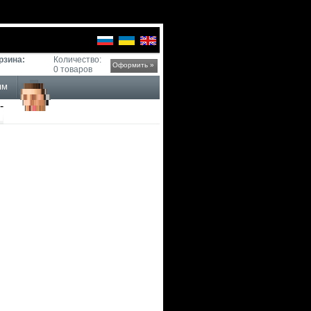
рзина:
Количество:
Оформить »
0 товаров
ям
-