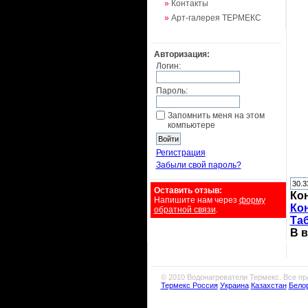
»
Контакты
»
Арт-галерея ТЕРМЕКС
Авторизация:
Логин:
Пароль:
Запомнить меня на этом
компьютере
Регистрация
Забыли свой пароль?
Оставить отзыв:
Ко
Напишите нам через
форму
Ко
обратной связи
.
Та
В 
© 2010 Водонагреватели Термекс. Все п
Термекс Россия
Украина
Казахстан
Бело