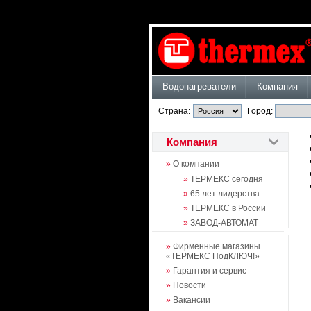
Водонагреватели
Компания
Страна:
Город:
Компания
»
О компании
»
ТЕРМЕКС сегодня
»
65 лет лидерства
»
ТЕРМЕКС в России
»
ЗАВОД-АВТОМАТ
»
Фирменные магазины
«ТЕРМЕКС ПодКЛЮЧ!»
»
Гарантия и сервис
»
Новости
»
Вакансии