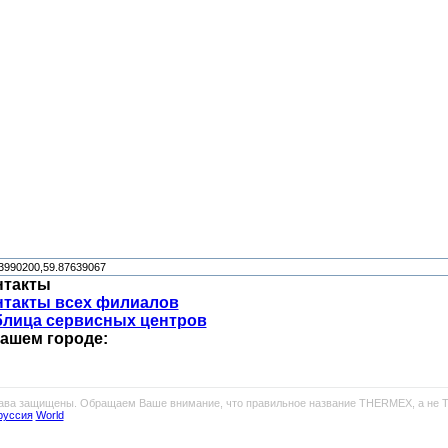
нтакты
нтакты всех филиалов
блица сервисных центров
вашем городе:
рава защищены. Обращаем Ваше внимание, что правильное название THERMEX, а не 
руссия
World