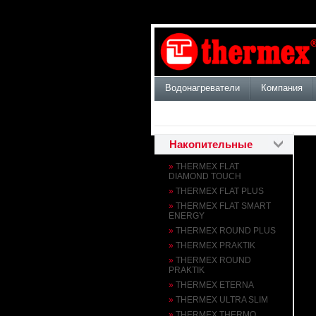
Водонагреватели
Компания
Накопительные
»
THERMEX FLAT
DIAMOND TOUCH
»
THERMEX FLAT PLUS
ИН
»
THERMEX FLAT SMART
При
ENERGY
мес
»
THERMEX ROUND PLUS
при
»
THERMEX PRAKTIK
эле
»
THERMEX ROUND
PRAKTIK
Пок
»
THERMEX ETERNA
опе
»
THERMEX ULTRA SLIM
Сан
»
THERMEX THERMO