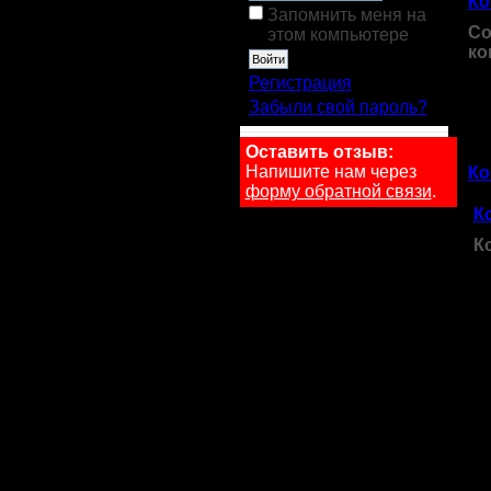
Ко
Запомнить меня на
Со
этом компьютере
ко
В 
Регистрация
ре
Забыли свой пароль?
за
Оставить отзыв:
Напишите нам через
Ко
форму обратной связи
.
К
К
Ко
за
п
бе