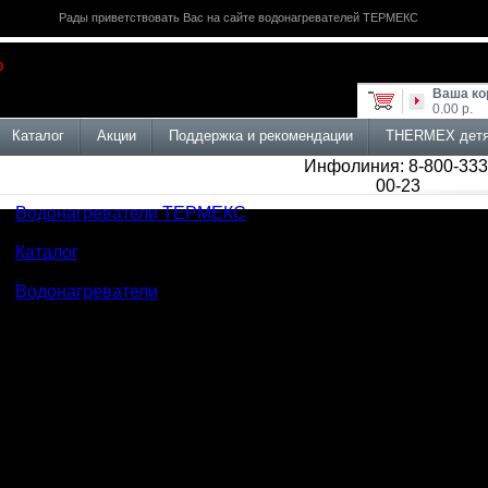
Рады приветствовать Вас на сайте водонагревателей ТЕРМЕКС
Ваша ко
0.00 р.
Каталог
Акции
Поддержка и рекомендации
THERMEX дет
Инфолиния: 8-800-333
00-23
Водонагреватели ТЕРМЕКС
>
Каталог
>
Водонагреватели
ТЕРНЕТ-МАГАЗИН
ветствуем Вас в фирменном интернет-магазине водонагр
то, где Вы можете познакомится с инновационными проду
обрести подходящий водонагреватель , алюминиевый, бим
ктрический конвектор отопления
упка в фирменном интернет-магазине THERMEX - это во в
ративно отправляем технику по всей России и еще быстрее
кт-Петербургу.