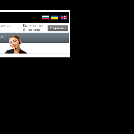
рзина:
Количество:
Оформить »
0 товаров
ям
-
евателей THERMEX! Это то
ктами THERMEX, выбрать и
еталический радиатор или
сех смыслах удобно. Мы
 доставляем её по Москве и