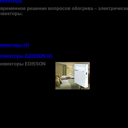
нвекторы
временное решение вопросов обогрева – электрическ
нвекторы.
этом разделе Вы можете найти конвектор, который станет 
шением проблем с обогревом помещения. Коттеджи, дачи, 
городные дома – область применения практически безграни
нвекторы (4)
онвекторы EDISSON (4)
онвекторы EDISSON
-
ттеджи, дачи, квартиры,
городные дома – область
рименения практически
згранична.