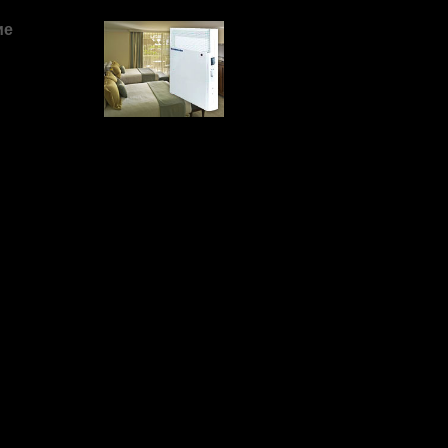
ие
идеальным
квартиры,
чна.