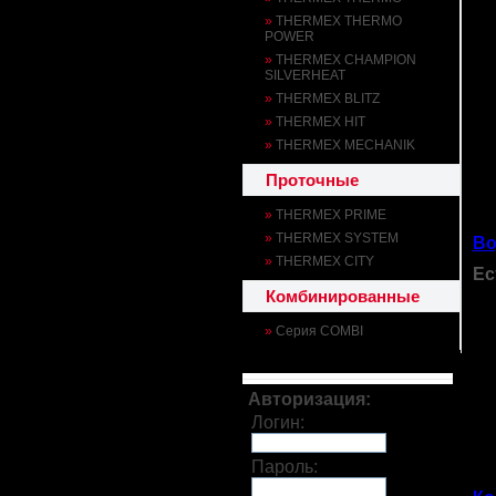
При
»
THERMEX THERMO
POWER
Вам
»
THERMEX CHAMPION
SILVERHEAT
Обр
вод
»
THERMEX BLITZ
65 
»
THERMEX HIT
»
THERMEX MECHANIK
Мы 
Проточные
»
THERMEX PRIME
»
THERMEX SYSTEM
Во
»
THERMEX CITY
Ес
В 
Комбинированные
дл
»
Серия COMBI
пр
Га
по
Ва
Авторизация:
Логин:
Ра
Пароль: