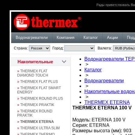
Рады приветствовать Ва
Водонагреватели
Компания
Каталог
Акции
Под
Страна:
Город:
Валюта:
Водонагреватели ТЕ
Накопительные
>
Каталог
»
THERMEX FLAT
>
DIAMOND TOUCH
Водонагреватели
»
THERMEX FLAT PLUS
>
»
THERMEX FLAT SMART
Накопительные водон
ENERGY
>
»
THERMEX ROUND PLUS
THERMEX ETERNA
»
THERMEX PRAKTIK
THERMEX ETERNA 100 V
»
THERMEX ROUND
PRAKTIK
Модель:
ETERNA 100 V
»
THERMEX ETERNA
Серия:
ETERNA
»
THERMEX ULTRA SLIM
Размеры высота (мм):
903
»
THERMEX THERMO