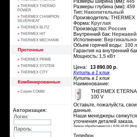
Размеры ширина (мм):
445
»
THERMEX THERMO
Размеры глубина (мм):
459
POWER
Тип:
Накопительный
»
THERMEX CHAMPION
Производитель:
THERMEX
SILVERHEAT
Форма:
Круглая
»
THERMEX BLITZ
Производство:
Россия
»
THERMEX HIT
Внутренний бак:
Нержавей
Исполнение:
Вертикально
»
THERMEX MECHANIK
Объем горячей воды:
100 
Проточные
Гарантия на внутренний бак
Мощность:
1,5 кВт
»
THERMEX PRIME
»
THERMEX SYSTEM
Цена:
13 890.00 р.
»
THERMEX CITY
Купить в 1 клик
Купить в 1 клик
Комбинированные
Наименование:
THERMEX ETERNA
»
Серия COMBI
100 V
Оставьте, пожалуйста, свои
Авторизация:
данные.
Наши менеджеры свяжутся 
Логин:
уточнения деталей заказа.
Заказы обрабатываются с 9:00-18:00 (Мск)
Пароль:
Телефон